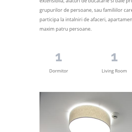
extensibila, alaturi de bucatarie si baie pr
grupurilor de persoane, sau familiilor car
participa la intalniri de afaceri, apartam
maxim patru persoane.
1
1
Dormitor
Living Room