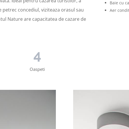
ivata. Ideal pentru cazarea turistilor, a
Baie cu c
e petrec concediul, viziteaza orasul sau
Aer condi
entul Nature are capacitatea de cazare de
4
Oaspeti