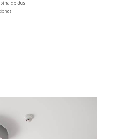
abina de dus
tionat