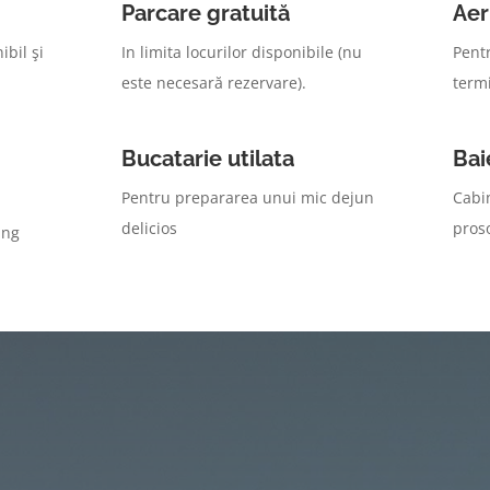
Parcare gratuită
Aer
ibil şi
In limita locurilor disponibile (nu
Pentr
este necesară rezervare).
termi
Bucatarie utilata
Bai
Pentru prepararea unui mic dejun
Cabi
delicios
proso
ing