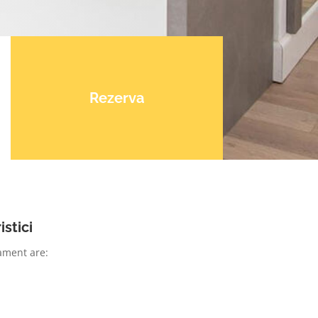
Rezerva
istici
ament are: